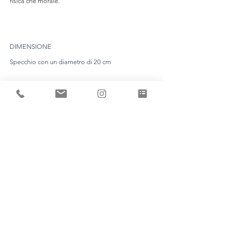
fisica che morale.
DIMENSIONE
Specchio con un diametro di 20 cm
CONOSCENZE
Ogni pezzo è unico ed è realizzato dalla stessa
Aline Erbeia nel suo laboratorio.
LIMITE DI TEMPO
Conta un tempo di produzione di circa 8
settimane. (la scadenza sarà fissata
definitivamente dopo il vostro appuntamento).