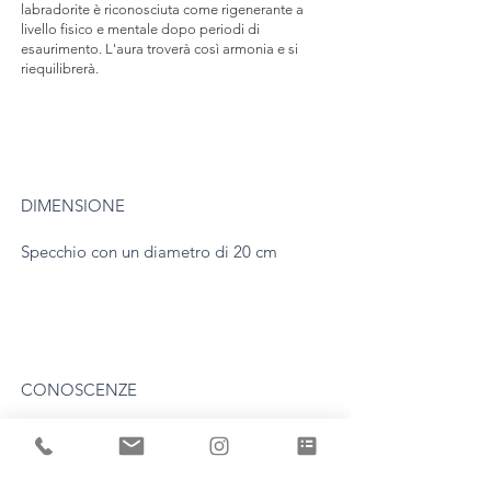
labradorite è riconosciuta come rigenerante a
livello fisico e mentale dopo periodi di
esaurimento. L'aura troverà così armonia e si
riequilibrerà.
DIMENSIONE
Specchio con un diametro di 20 cm
CONOSCENZE
Ogni pezzo è unico ed è realizzato dalla
stessa Aline Erbeia nel suo laboratorio.